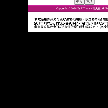
Copyright © 2026 By
UT home 聊天室
All Ri