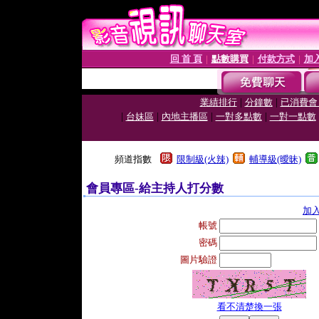
回 首 頁
點數購買
付款方式
加
│
│
│
|
|
業績排行
分鐘數
已消費會
|
|
|
|
台妹區
內地主播區
一對多點數
一對一點數
頻道指數
限制級(火辣)
輔導級(曖昧)
會員專區-給主持人打分數
加
帳號
密碼
圖片驗證
看不清楚換一張