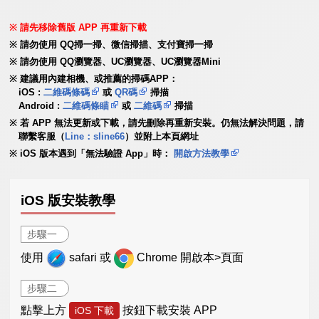
請先移除舊版 APP 再重新下載
請勿使用 QQ掃一掃、微信掃描、支付寶掃一掃
請勿使用 QQ瀏覽器、UC瀏覽器、UC瀏覽器Mini
建議用內建相機、或推薦的掃碼APP：
iOS :
二維碼條碼
或
QR碼
掃描
Android :
二維碼條瞄
或
二維碼
掃描
若 APP 無法更新或下載，請先刪除再重新安裝。仍無法解決問題，請
聯繫客服（
Line：sline66
）並附上本頁網址
iOS 版本遇到「無法驗證 App」時：
開啟方法教學
iOS 版安裝教學
步驟一
使用
safari 或
Chrome 開啟本>頁面
步驟二
點擊上方
按鈕下載安裝 APP
iOS 下載