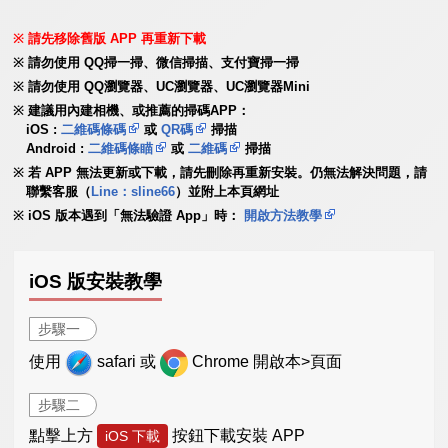
請先移除舊版 APP 再重新下載
請勿使用 QQ掃一掃、微信掃描、支付寶掃一掃
請勿使用 QQ瀏覽器、UC瀏覽器、UC瀏覽器Mini
建議用內建相機、或推薦的掃碼APP：
iOS :
二維碼條碼
或
QR碼
掃描
Android :
二維碼條瞄
或
二維碼
掃描
若 APP 無法更新或下載，請先刪除再重新安裝。仍無法解決問題，請
聯繫客服（
Line：sline66
）並附上本頁網址
iOS 版本遇到「無法驗證 App」時：
開啟方法教學
iOS 版安裝教學
步驟一
使用
safari 或
Chrome 開啟本>頁面
步驟二
點擊上方
按鈕下載安裝 APP
iOS 下載