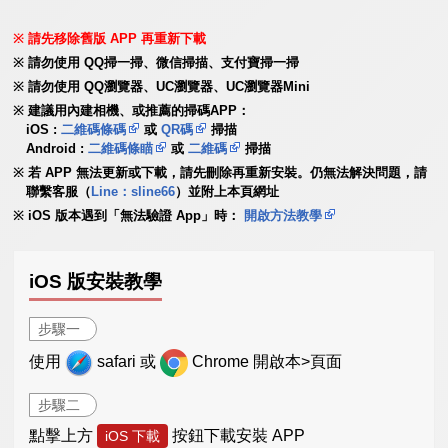
請先移除舊版 APP 再重新下載
請勿使用 QQ掃一掃、微信掃描、支付寶掃一掃
請勿使用 QQ瀏覽器、UC瀏覽器、UC瀏覽器Mini
建議用內建相機、或推薦的掃碼APP：
iOS :
二維碼條碼
或
QR碼
掃描
Android :
二維碼條瞄
或
二維碼
掃描
若 APP 無法更新或下載，請先刪除再重新安裝。仍無法解決問題，請
聯繫客服（
Line：sline66
）並附上本頁網址
iOS 版本遇到「無法驗證 App」時：
開啟方法教學
iOS 版安裝教學
步驟一
使用
safari 或
Chrome 開啟本>頁面
步驟二
點擊上方
按鈕下載安裝 APP
iOS 下載