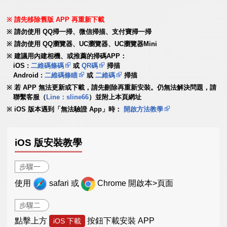
請先移除舊版 APP 再重新下載
請勿使用 QQ掃一掃、微信掃描、支付寶掃一掃
請勿使用 QQ瀏覽器、UC瀏覽器、UC瀏覽器Mini
建議用內建相機、或推薦的掃碼APP：
iOS :
二維碼條碼
或
QR碼
掃描
Android :
二維碼條瞄
或
二維碼
掃描
若 APP 無法更新或下載，請先刪除再重新安裝。仍無法解決問題，請
聯繫客服（
Line：sline66
）並附上本頁網址
iOS 版本遇到「無法驗證 App」時：
開啟方法教學
iOS 版安裝教學
步驟一
使用
safari 或
Chrome 開啟本>頁面
步驟二
點擊上方
按鈕下載安裝 APP
iOS 下載