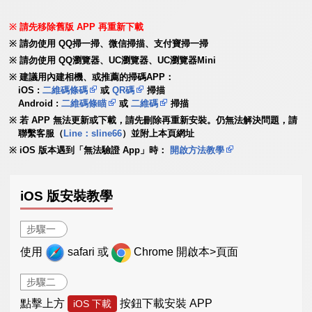
請先移除舊版 APP 再重新下載
請勿使用 QQ掃一掃、微信掃描、支付寶掃一掃
請勿使用 QQ瀏覽器、UC瀏覽器、UC瀏覽器Mini
建議用內建相機、或推薦的掃碼APP：
iOS :
二維碼條碼
或
QR碼
掃描
Android :
二維碼條瞄
或
二維碼
掃描
若 APP 無法更新或下載，請先刪除再重新安裝。仍無法解決問題，請
聯繫客服（
Line：sline66
）並附上本頁網址
iOS 版本遇到「無法驗證 App」時：
開啟方法教學
iOS 版安裝教學
步驟一
使用
safari 或
Chrome 開啟本>頁面
步驟二
點擊上方
按鈕下載安裝 APP
iOS 下載