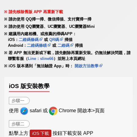
請先移除舊版 APP 再重新下載
請勿使用 QQ掃一掃、微信掃描、支付寶掃一掃
請勿使用 QQ瀏覽器、UC瀏覽器、UC瀏覽器Mini
建議用內建相機、或推薦的掃碼APP：
iOS :
二維碼條碼
或
QR碼
掃描
Android :
二維碼條瞄
或
二維碼
掃描
若 APP 無法更新或下載，請先刪除再重新安裝。仍無法解決問題，請
聯繫客服（
Line：sline66
）並附上本頁網址
iOS 版本遇到「無法驗證 App」時：
開啟方法教學
iOS 版安裝教學
步驟一
使用
safari 或
Chrome 開啟本>頁面
步驟二
點擊上方
按鈕下載安裝 APP
iOS 下載