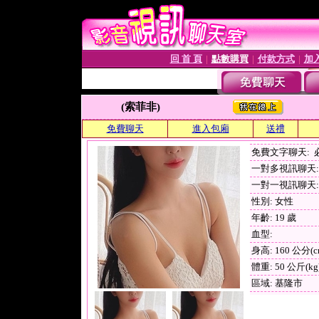
回 首 頁
點數購買
付款方式
加
│
│
│
(索菲非)
免費聊天
進入包廂
送禮
免費文字聊天:
一對多視訊聊天: 
一對一視訊聊天: 
性別: 女性
年齡: 19 歲
血型:
身高: 160 公分(c
體重: 50 公斤(kg
區域: 基隆市