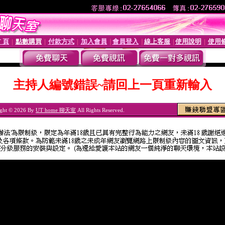
 頁
點數購買
付款方式
加入會員
會員登入
線上客服
使用說明
使用
│
│
│
│
│
│
│
主持人編號錯誤~請回上一頁重新輸入
ght © 2026 By
UT home 聊天室
All Rights Reserved.