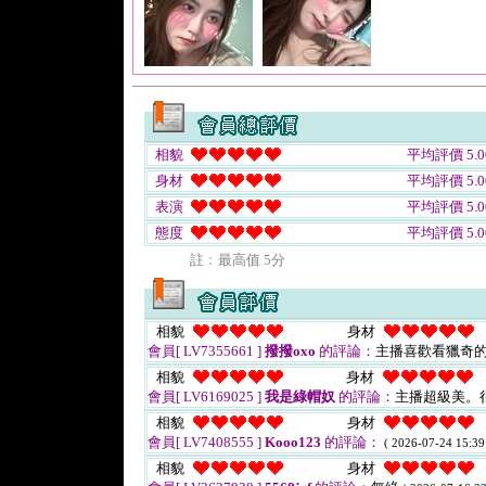
相貌
平均評價 5.0
身材
平均評價 5.0
表演
平均評價 5.0
態度
平均評價 5.0
註﹕最高值 5分
相貌
身材
會員[ LV7355661 ]
撥撥oxo
的評論：
主播喜歡看獵奇的
相貌
身材
會員[ LV6169025 ]
我是綠帽奴
的評論：
主播超級美。
相貌
身材
會員[ LV7408555 ]
Kooo123
的評論：
( 2026-07-24 15:39
相貌
身材