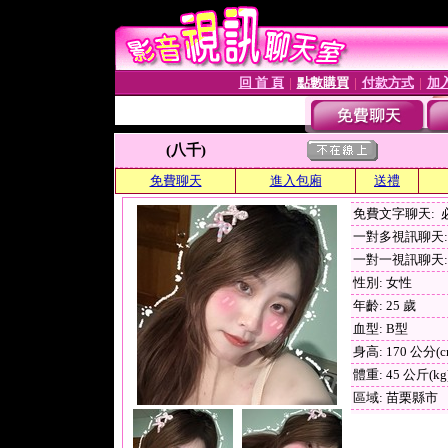
回 首 頁
點數購買
付款方式
加
│
│
│
(八千)
免費聊天
進入包廂
送禮
免費文字聊天:
一對多視訊聊天: 
一對一視訊聊天: 
性別: 女性
年齡: 25 歲
血型: B型
身高: 170 公分(c
體重: 45 公斤(kg
區域: 苗栗縣市