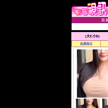
回 首
(大E小B)
免費聊天