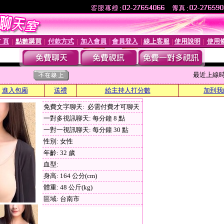
 頁
點數購買
付款方式
加入會員
會員登入
線上客服
使用說明
使用
│
│
│
│
│
│
│
最近上線時間 :
進入包廂
送禮
給主持人打分數
加到我
免費文字聊天: 必需付費才可聊天
一對多視訊聊天: 每分鐘 8 點
一對一視訊聊天: 每分鐘 30 點
性別: 女性
年齡: 32 歲
血型:
身高: 164 公分(cm)
體重: 48 公斤(kg)
區域: 台南市