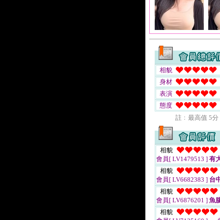
相貌
身材
表演
態度
註﹕最高值 5分
相貌
會員[ LV1479513 ]
有
相貌
會員[ LV6682383 ]
台
相貌
會員[ LV6876201 ]
魚
相貌