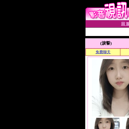
回 首
(淚誓)
免費聊天