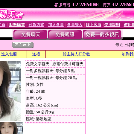
 頁
點數購買
付款方式
加入會員
會員登入
線上客服
使用說明
使用
│
│
│
│
│
│
│
最近上線時間 :
進入包廂
送禮
給主持人打分數
加到我
免費文字聊天: 必需付費才可聊天
一對多視訊聊天: 每分鐘 5 點
一對一視訊聊天: 每分鐘 20 點
性別: 女性
年齡: 24 歲
血型: O型
身高: 162 公分(cm)
體重: 50 公斤(kg)
區域: 港澳地區